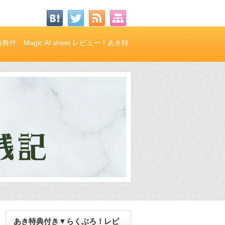
特典付
Magic AI sheet レビュー！あき特
典付き
あき特典付き▼らくぶろ！レビ