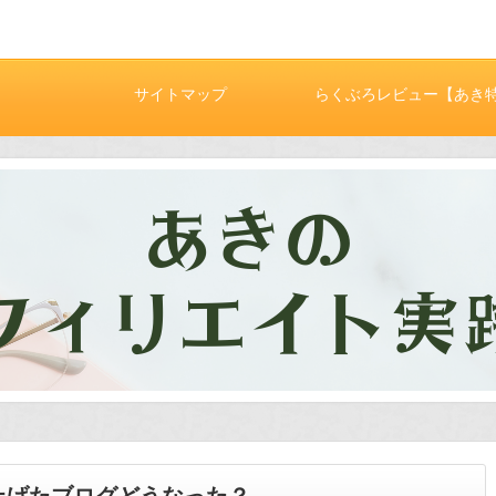
サイトマップ
らくぶろレビュー【あき
き】