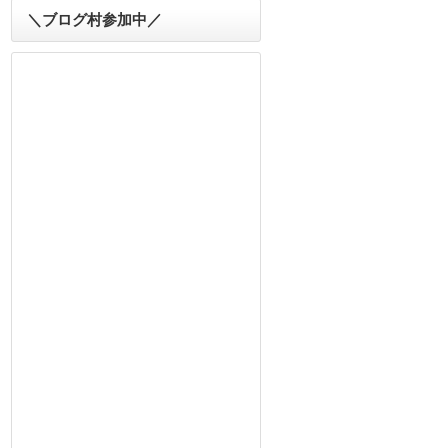
＼ブログ村参加中／