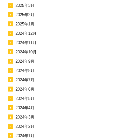
2025年3月
2025年2月
2025年1月
2024年12月
2024年11月
2024年10月
2024年9月
2024年8月
2024年7月
2024年6月
2024年5月
2024年4月
2024年3月
2024年2月
2024年1月