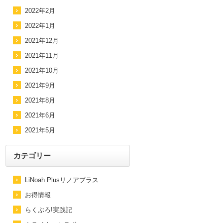
2022年2月
2022年1月
2021年12月
2021年11月
2021年10月
2021年9月
2021年8月
2021年6月
2021年5月
カテゴリー
LiNoah Plusリノアプラス
お得情報
らくぶろ!実践記