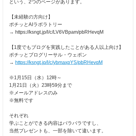
という、2つのページがあります。
【未経験の方向け】
ポチッとAIラボラトリー
→ https://ksngt.jp/l/c/LV6VBpam/pbRHevqM
【1度でもブログを実践したことがある人以上向け】
ポチッとブログリーサル・ウェポン
→
https://ksngt.jp/l/c/ybmaxpYS/pbRHevqM
※1月15日（水）12時～
1月21日（火）23時59分まで
※メールアドレスのみ
※無料です
それぞれ
学ぶことができる内容はバラバラですし、
当然プレゼントも、一部を除いて違います。