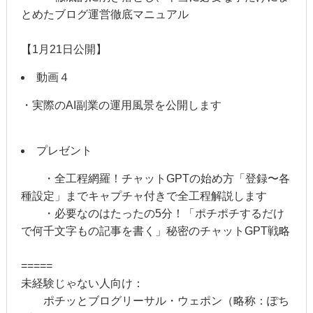
とめたブログ運営徹底マニュアル
【1月21日公開】
動画４
・実際のAI副業の運用風景を公開します
プレゼント
・全工程網羅！チャットGPTの始め方「登録〜各
種設定」までキャプチャ付きで全工程解説します
・必要なのはたったの5分！「ポチポチするだけ
で何千文字もの記事を書く」秘密のチャットGPT戦略
=====
未経験じゃない人向け：
ポチッとブログリーサル・ウェポン（略称：ぽち