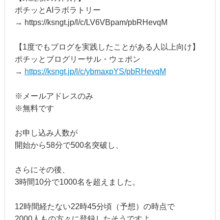
ポチッとAIラボラトリー
→ https://ksngt.jp/l/c/LV6VBpam/pbRHevqM
【1度でもブログを実践したことがある人以上向け】
ポチッとブログリーサル・ウェポン
→
https://ksngt.jp/l/c/ybmaxpYS/pbRHevqM
※メールアドレスのみ
※無料です
お申し込み人数が
開始から58分で500名突破し、
さらにその後、
3時間10分で1000名を超えました。
12時間経たない22時45分頃（予想）の時点で
2000人もの方々に登録したそうですよ。