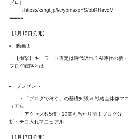
ブロ）
→https://ksngt.jp/l/c/ybmaxpYS/pbRHevqM
=====
【1月15日公開】
動画１
・【衝撃】キーワード選定は時代遅れ？AI時代の新・
ブログ戦略とは
プレゼント
・「ブログで稼ぐ」の基礎知識 & 戦略全体像マニ
ュアル
・アクセス数5倍・10倍も当たり前！ブログ分
析・テコ入れマニュアル
【1月17日公開】