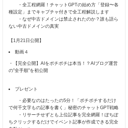
・全工程網羅！チャットGPTの始め方「登録〜各
種設定」までキャプチャ付きで全工程解説します
・なぜ中古ドメインは禁止されたのか？誰も語ら
ない中古ドメインの真実
【1月21日公開】
動画４
・【完全公開】AIをポチポチは本当！？AIブログ運営
の”全手順”を初公開
プレゼント
・必要なのはたったの5分！「ポチポチするだけ
で何千文字もの記事を書く」秘密のチャットGPT戦略
・リサーチせずとも上位記事を完全網羅！ぽちぽ
ちクリックするだけでイベント記事が作成できる完全